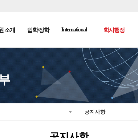
본문으로 바로가기
메인메뉴 바로가기
International
원 소개
입학/장학
학사행정
부
공지사항
공지사항