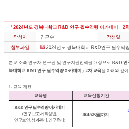
LAB.
OPEN
「2024년도 경북대학교 R&D 연구 필수역량 아카데미」2차
연
구/
작성자
김근수
작성일
교
육
첨부파일
2024년도 경북대학교 R&D연구 필수역량
산
본교 소속 연구자
·
연구원 및 연구지원인력을 대상으로
R&D
연
학
북대학교
R&D
연구 필수역량 아카데미
」
2
차
교육
을 아래와 같이
클
리
닉
1. 교육 개요
교육명
교육신청기간
R&D
연구 필수역량 아카데미
(
연구 보고서 작성법
,
2024. 9. 23.(
월
)
까지
연구보안
,
성과관리
,
연구윤리
)