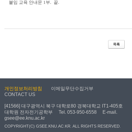
붙임 교육 안내문
1
부
.
끝
.
개인정보처리방침
이메일무단수집거부
CONTACT US
[41566] 대구광역시 북구 대학로80 경북대학교 IT1-405호
대학원 전자전기공학부
Tel. 053-950-6558
E-mail.
gsee@ee.knu.ac.kr
COPYRIGHT(C) GSEE.KNU.AC.KR. ALL RIGHTS RESERVED.