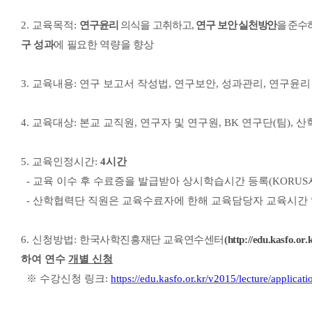
2.
교육목적
:
연구윤리
의식을 고취하고
,
연구
보안 실천방안
을 준수
구 성과
에 필요한
역량을 향상
3.
교육내용
:
연구 보고서 작성법
,
연구보안
,
성과관리
,
연구윤리
4.
교육대상
:
본교 교직원
,
연구자 및 연구원
, BK
연구단
(
팀
),
산
5.
교육인정시간
:
4
시간
-
교육 이수 후 수료증을 발급받아 상시학습시간 등록
(KORUS
-
산학협력단 직원은 교육수료자에 한해 교육담당자 교육시간
6.
신청방법
:
한국사학진흥재단 교육연수센터
(
http://edu.kasfo.or.
하여 연수
개별 신청
※
수강신청 링크
:
https://edu.kasfo.or.kr/v2015/lecture/appli