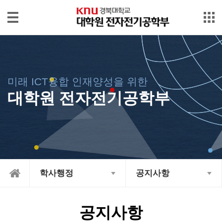
본문으로 바로가기
메인메뉴 바로가기
대
학
원
소
미래 ICT융합 인재양성을 위한
개
대학원 전자전기공학부
입
학/
장
학
International
학사행정
공지사항
학
사
행
공지사항
정