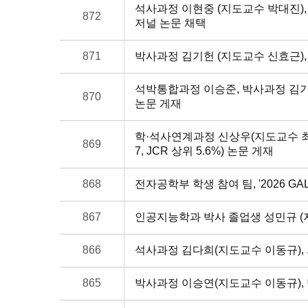
석사과정 이현중 (지도교수 박대진), 임베
872
저널 논문 채택
871
박사과정 김기헌 (지도교수 신효근), Biosen
석박통합과정 이승준, 박사과정 김기헌 (지도교수
870
논문 게재
학·석사연계과정 신상우(지도교수 최정식), IEE
869
7, JCR 상위 5.6%) 논문 게재
868
전자공학부 학생 참여 팀, '2026 GA
867
인공지능학과 박사 졸업생 성민규 (지
866
석사과정 김다희(지도교수 이동규), 의
865
박사과정 이승연(지도교수 이동규), 탑