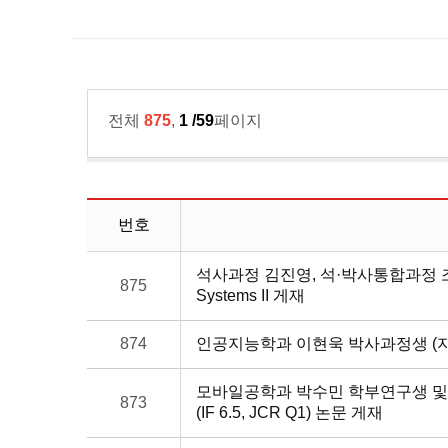
전체
875
,
1 /59
페이지
번호
석사과정 김진영, 석·박사통합과정 조준우 (지
875
Systems II 게재
874
인공지능학과 이현욱 박사과정생 (지도교수
모바일공학과 박수민 학부연구생 및 
873
(IF 6.5, JCR Q1) 논문 게재