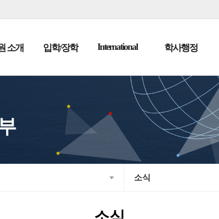
본문으로 바로가기
메인메뉴 바로가기
International
원 소개
입학/장학
학사행정
부
소식
소식