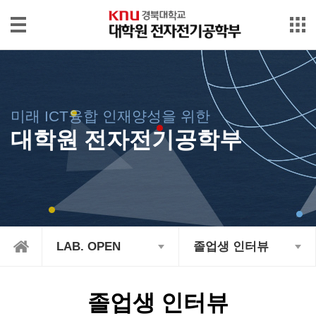
본문으로 바로가기
메인메뉴 바로가기
대
학
원
소
미래 ICT융합 인재양성을 위한
개
대학원 전자전기공학부
입
학/
장
학
International
LAB. OPEN
졸업생 인터뷰
학
사
행
졸업생 인터뷰
정