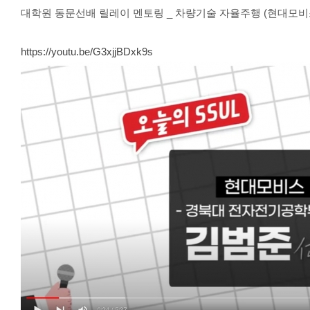
대학원 동문선배 릴레이 멘토링 _ 차량기술 자율주행 (현대모비
https://youtu.be/G3xjjBDxk9s