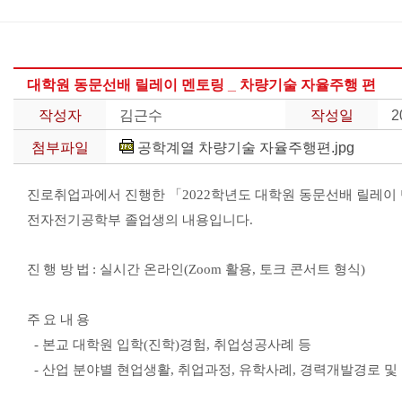
LAB.
OPEN
대학원 동문선배 릴레이 멘토링 _ 차량기술 자율주행 편
연
구/
작성자
김근수
작성일
2
교
육
첨부파일
공학계열 차량기술 자율주행편.jpg
산
진로취업과에서 진행한
「
2022
학년도 대학원 동문선배 릴레이
학
전자전기공학부 졸업생의 내용입니다.
클
리
닉
진행방법
:
실시간 온라인
(Zoom
활용
,
토크 콘서트 형식
)
주요내용
-
본교 대학원 입학
(
진학
)
경험
,
취업성공사례 등
-
산업 분야별 현업생활
,
취업과정
,
유학사례
,
경력개발경로 및