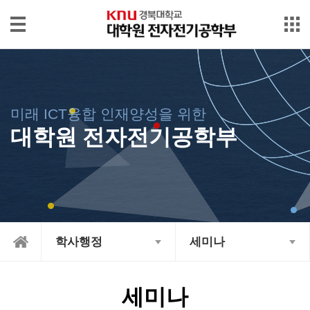
본문으로 바로가기
메인메뉴 바로가기
대
학
원
소
미래 ICT융합 인재양성을 위한
개
대학원 전자전기공학부
입
학/
장
학
International
학사행정
세미나
학
사
행
세미나
정