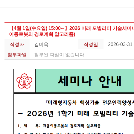
LAB.
OPEN
【4월 1일(수요일) 15:00∼】2026 미래 모빌리티 기술세미
연
이동로봇의 경로계획 알고리즘)
구/
교
작성자
김미옥
작성일
2026-03-31
육
첨부파일
첨부된 파일이 없습니다.
산
학
클
리
닉