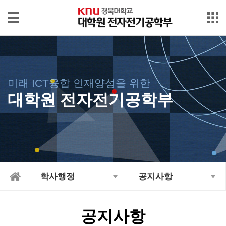
본문으로 바로가기
메인메뉴 바로가기
대
학
원
소
미래 ICT융합 인재양성을 위한
개
대학원 전자전기공학부
입
학/
장
학
International
학사행정
공지사항
학
사
행
공지사항
정