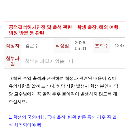
LAB.
OPEN
공적결석허가인정 및 출석 관련 _ 학생 출장, 해외 여행,
연
병원 방문 등 관련
구/
교
2026-
작성자
육
김근수
작성일
조회수
4387
06-01
첨부파
산
첨부된 파일이 없습니다.
일
학
클
리
대학원 수업 출석과 관련하여 학생과 관련된 내용이 있어
닉
유의사항을 알려 드리니, 해당 사항 발생시 학생 본인이 담
당 교수님에게 꼭 알려 추후 불이익이 발생하지 않도록 해
주십시오.
1. 학생의 국외여행, 국내 출장
, 병원 방문 등의 경우 꼭 결
석 처리되어야 됨