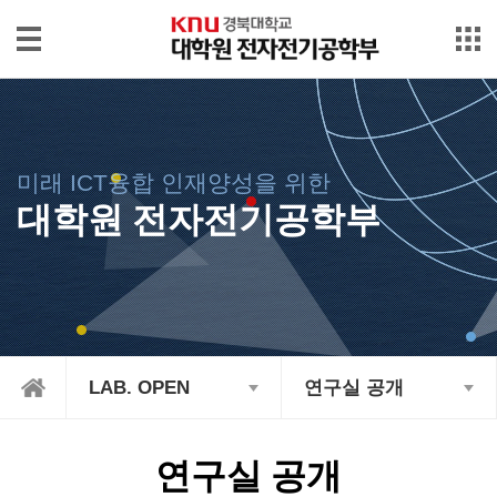
본문으로 바로가기
메인메뉴 바로가기
대
학
원
소
미래 ICT융합 인재양성을 위한
개
대학원 전자전기공학부
입
학/
장
학
International
LAB. OPEN
연구실 공개
학
사
행
연구실 공개
정